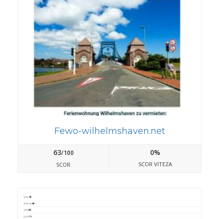
Fewo-wilhelmshaven.net
63
0%
/100
SCOR VITEZA
SCOR