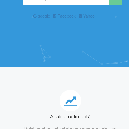
google
Facebook
Yahoo
Analiza nelimitată
Rulați analize nelimitate pe serverele cele mai