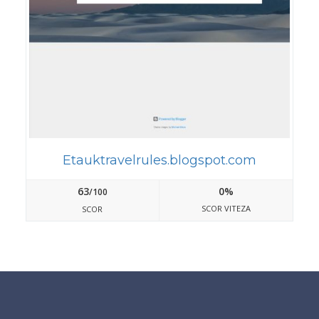
Etauktravelrules.blogspot.com
63
0%
/100
SCOR VITEZA
SCOR